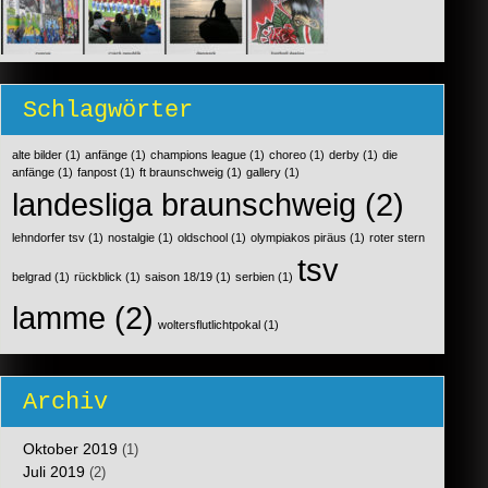
Schlagwörter
alte bilder
(1)
anfänge
(1)
champions league
(1)
choreo
(1)
derby
(1)
die
anfänge
(1)
fanpost
(1)
ft braunschweig
(1)
gallery
(1)
landesliga braunschweig
(2)
lehndorfer tsv
(1)
nostalgie
(1)
oldschool
(1)
olympiakos piräus
(1)
roter stern
tsv
belgrad
(1)
rückblick
(1)
saison 18/19
(1)
serbien
(1)
lamme
(2)
woltersflutlichtpokal
(1)
Archiv
Oktober 2019
(1)
Juli 2019
(2)