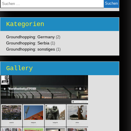
Suchen
nach:
Kategorien
Groundhopping: Germany
(2)
Groundhopping: Serbia
(1)
Groundhopping: sonstiges
(1)
Gallery