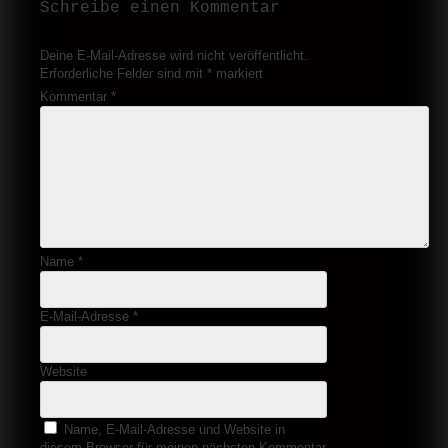
Schreibe einen Kommentar
Deine E-Mail-Adresse wird nicht veröffentlicht.
Erforderliche Felder sind mit
*
markiert
Kommentar
*
Name
*
E-Mail-Adresse
*
Website
Name, E-Mail-Adresse und Website in
diesem Browser für meinen nächsten Kommentar