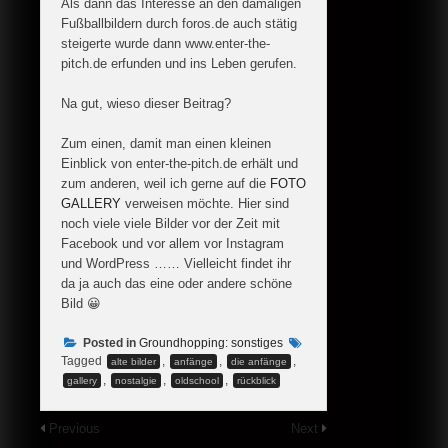
Als dann das Interesse an den damaligen
Fußballbildern durch foros.de auch stätig
steigerte wurde dann www.enter-the-
pitch.de erfunden und ins Leben gerufen.
Na gut, wieso dieser Beitrag?
Zum einen, damit man einen kleinen
Einblick von enter-the-pitch.de erhält und
zum anderen, weil ich gerne auf die
FOTO
GALLERY
verweisen möchte. Hier sind
noch viele viele Bilder vor der Zeit mit
Facebook und vor allem vor Instagram
und WordPress …… Vielleicht findet ihr
da ja auch das eine oder andere schöne
Bild 😀
Posted in
Groundhopping: sonstiges
Tagged
,
,
,
alte bilder
anfänge
die anfänge
,
,
,
gallery
nostalgie
oldschool
rückblick
Previous
Next