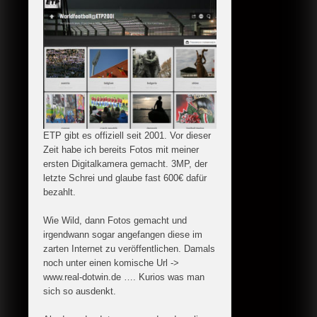
ETP gibt es offiziell seit 2001. Vor dieser
Zeit habe ich bereits Fotos mit meiner
ersten Digitalkamera gemacht. 3MP, der
letzte Schrei und glaube fast 600€ dafür
bezahlt.
Wie Wild, dann Fotos gemacht und
irgendwann sogar angefangen diese im
zarten Internet zu veröffentlichen. Damals
noch unter einen komische Url ->
www.real-dotwin.de …. Kurios was man
sich so ausdenkt.